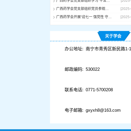
广西药学会党支部组织学习“十五五”规划建议
[2025-
广西药学会党支部组织党员参观红军长征突破湘江纪念馆并重温入党誓词
[2025-
广西药学会开展“迎七一 强党性 守廉洁” 主题党日活动
[2025-
关于学会
办公地址:
南宁市青秀区新民路1-
邮政编码:
530022
联系电话:
0771-5700208
电子邮箱:
gxyxh8@163.com