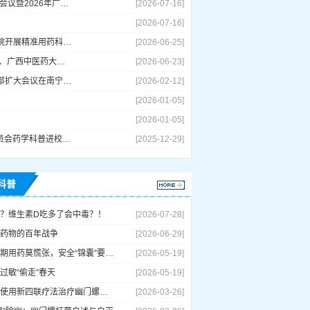
广西药学会基层药学服务专业委员会2026年学术会议暨2026年广西基层药学服务新进展培训班成功举办
[2026-07-16]
[2026-07-16]
广西药学会精准用药专业委员会在在三塘镇卫生院开展精准用药科普小讲堂活动
[2026-06-25]
转发：广西科技厅 、中国医学科学院药物研究所、广西中医药大学签约共建广西天然药物研究院中国工程院院士庾石山出席并见证
[2026-06-23]
广西药学会十一届常务理事会第四次会议暨党支部扩大会议在南宁召开
[2026-02-12]
[2026-01-05]
[2026-01-05]
用药安全 健康成长--广西药学会妇儿药学专业委员会药学科普进校园活动
[2025-12-29]
科普
？维生素D吃多了会中毒？！
[2026-07-28]
药物的百年战争
[2026-06-29]
妊娠期用药莫慌张，安全“锦囊”要抓牢！
[2026-05-19]
过敏“偷走”春天
[2026-05-19]
正确使用新四联疗法治疗幽门螺杆菌
[2026-03-26]