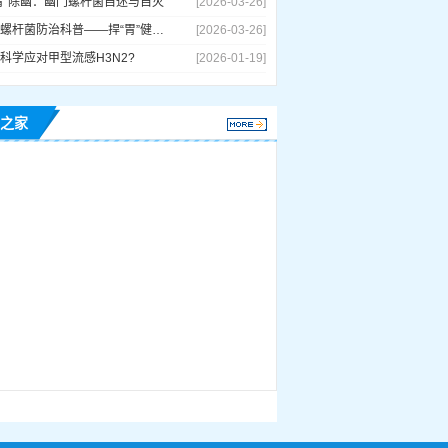
胃”除幽：幽门螺杆菌自述与自灭
[2026-03-26]
幽门螺杆菌防治科普——捍“胃”健康，无“幽”生活
[2026-03-26]
科学应对甲型流感H3N2?
[2026-01-19]
之家